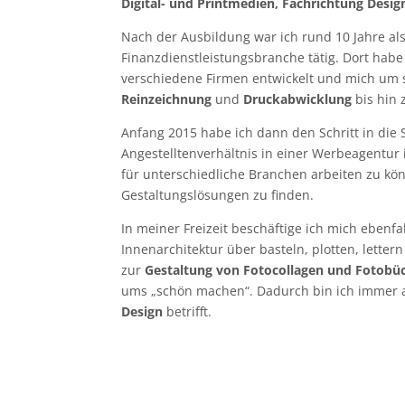
Digital- und Printmedien, Fachrichtung Desig
Nach der Ausbildung war ich rund 10 Jahre als
Finanzdienstleistungsbranche tätig. Dort habe
verschiedene Firmen entwickelt und mich um
Reinzeichnung
und
Druckabwicklung
bis hin 
Anfang 2015 habe ich dann den Schritt in die S
Angestelltenverhältnis in einer Werbeagentur 
für unterschiedliche Branchen arbeiten zu kö
Gestaltungslösungen zu finden.
In meiner Freizeit beschäftige ich mich eben
Innenarchitektur über basteln, plotten, letter
zur
Gestaltung von Fotocollagen und Fotobü
ums „schön machen“. Dadurch bin ich immer a
Design
betrifft.