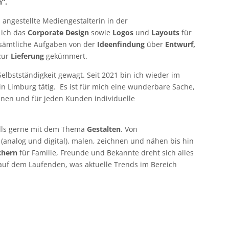
n”.
 angestellte Mediengestalterin in der
 ich das
Corporate Design
sowie
Logos
und
Layouts
für
 sämtliche Aufgaben von der
Ideenfindung
über
Entwurf,
zur
Lieferung
gekümmert.
elbstständigkeit gewagt. Seit 2021 bin ich wieder im
in Limburg tätig. Es ist für mich eine wunderbare Sache,
nnen und für jeden Kunden individuelle
falls gerne mit dem Thema
Gestalten
. Von
n (analog und digital), malen, zeichnen und nähen bis hin
chern
für Familie, Freunde und Bekannte dreht sich alles
uf dem Laufenden, was aktuelle Trends im Bereich