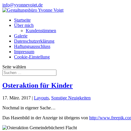
info@yvonnevoigt.de
Startseite
Über mich
Kundenstimmen
Galerie
Datenschutzerklärung
Haftungsausschluss
Impressum
Cookie-Einstellung
Seite wählen
Osteraktion für Kinder
17. März. 2017
|
Layouts
,
Sonstige Neuigkeiten
Nochmal in eigener Sache…
Das Hasenbild in der Anzeige ist übrigens von
http://www.freepik.c